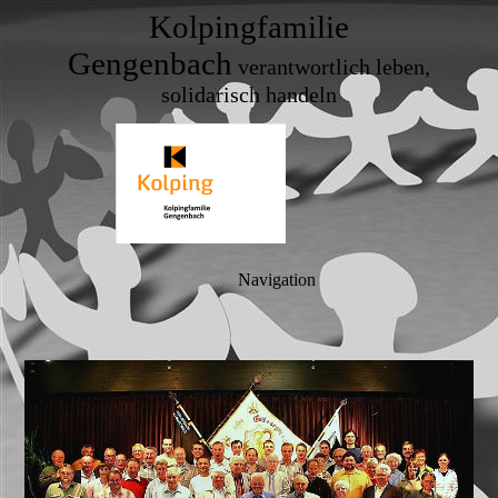
Kolpingfamilie
Gengenbach
verantwortlich leben,
solidarisch handeln
Navigation