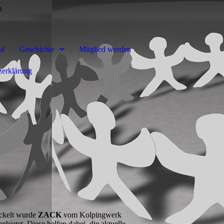
n
nd
Geschichte
Mitglied werden
zerklärung
ickelt wurde
ZACK
vom Kolpingwerk
bietet. Diese helfen dabei, die aktuelle