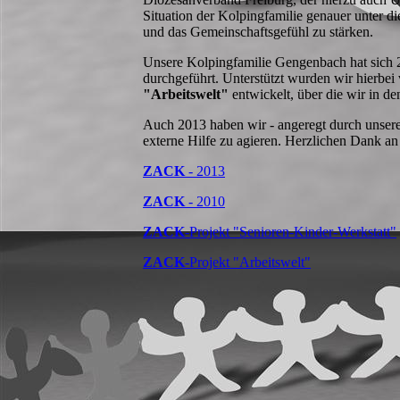
Situation der Kolpingfamilie genauer unter di
und das Gemeinschaftsgefühl zu stärken.
Unsere Kolpingfamilie Gengenbach hat sich 2
durchgeführt. Unterstützt wurden wir hierbe
"Arbeitswelt"
entwickelt, über die wir in de
Auch 2013 haben wir - angeregt durch unser
externe Hilfe zu agieren. Herzlichen Dank an 
ZACK
- 2013
ZACK
- 2010
ZACK
-Projekt "Senioren-Kinder-Werkstatt"
ZACK
-Projekt "Arbeitswelt"