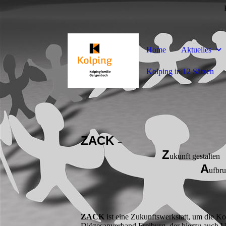
Home
Aktuelles
Kolping in 12 Sätzen
ZACK
=
Z
ukunft gestalten
A
ufbr
ZACK
ist eine Zukunftswerkstatt, um die K
Diözesanverband Freiburg, der hierzu auch Unt