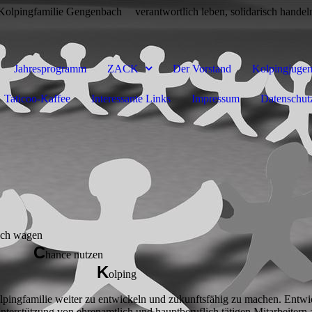
Kolpingfamilie Gengenbach
verantwortlich leben, solidarisch handel
Jahresprogramm
ZACK
Der Vorstand
Kolpingjuge
Taticoo-Kaffee
Interessante Links
Impressum
Datenschut
uch wagen
C
hance nutzen
K
olping
olpingfamilie weiter zu entwickeln und zukunftsfähig zu machen. Entw
erstützung von ehrenamtlich und hauptberuflich tätigen Mitarbeitern an